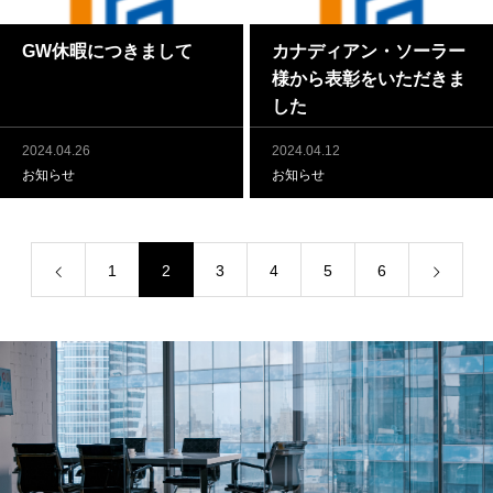
GW休暇につきまして
カナディアン・ソーラー
様から表彰をいただきま
した
2024.04.26
2024.04.12
お知らせ
お知らせ
1
2
3
4
5
6